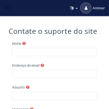
Ir para o conteúdo principal
Acessar
Painel lateral
Contate o suporte do site
Nome
Endereço de email
Assunto